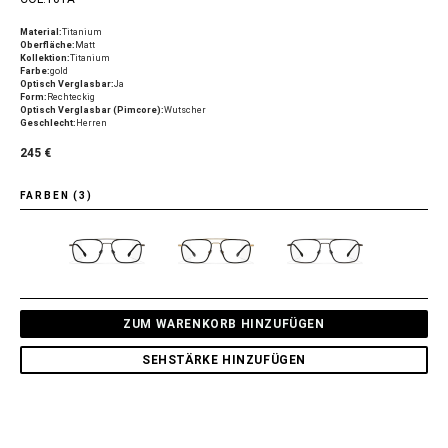
Material:
Titanium
Oberfläche:
Matt
Kollektion:
Titanium
Farbe:
gold
Optisch Verglasbar:
Ja
Form:
Rechteckig
Optisch Verglasbar (Pimcore):
Wutscher
Geschlecht:
Herren
245 €
FARBEN (3)
ZUM WARENKORB HINZUFÜGEN
SEHSTÄRKE HINZUFÜGEN