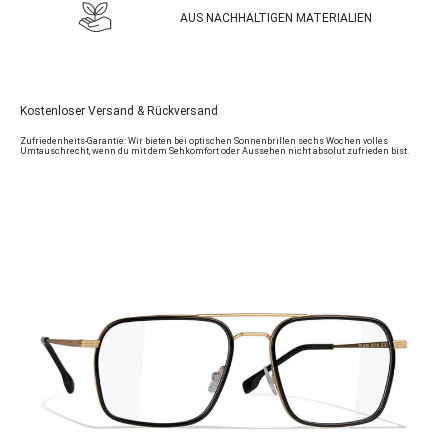
AUS NACHHALTIGEN MATERIALIEN
Kostenloser Versand & Rückversand
Zufriedenheits-Garantie: Wir bieten bei optischen Sonnenbrillen sechs Wochen volles
Umtauschrecht, wenn du mit dem Sehkomfort oder Aussehen nicht absolut zufrieden bist.