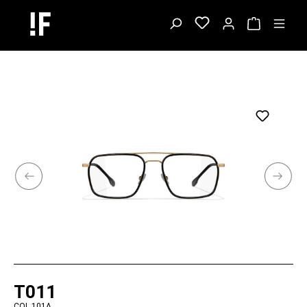
T011
COL.101A