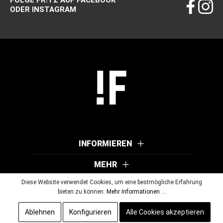
FOLGE FR!TZ AUF FACEBOOK
ODER INSTAGRAM
INFORMIEREN
MEHR
Diese Website verwendet Cookies, um eine bestmögliche Erfahrung
bieten zu können.
Mehr Informationen ...
© 2026 Wutscher Optik GmbH & Co KG. Alle Rechte vorbehalten.
Ablehnen
Konfigurieren
Alle Cookies akzeptieren