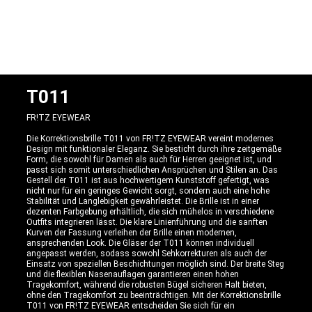
T011
FR!TZ EYEWEAR
Die Korrektionsbrille T011 von FR!TZ EYEWEAR vereint modernes
Design mit funktionaler Eleganz. Sie besticht durch ihre zeitgemäße
Form, die sowohl für Damen als auch für Herren geeignet ist, und
passt sich somit unterschiedlichen Ansprüchen und Stilen an. Das
Gestell der T011 ist aus hochwertigem Kunststoff gefertigt, was
nicht nur für ein geringes Gewicht sorgt, sondern auch eine hohe
Stabilität und Langlebigkeit gewährleistet. Die Brille ist in einer
dezenten Farbgebung erhältlich, die sich mühelos in verschiedene
Outfits integrieren lässt. Die klare Linienführung und die sanften
Kurven der Fassung verleihen der Brille einen modernen,
ansprechenden Look. Die Gläser der T011 können individuell
angepasst werden, sodass sowohl Sehkorrekturen als auch der
Einsatz von speziellen Beschichtungen möglich sind. Der breite Steg
und die flexiblen Nasenauflagen garantieren einen hohen
Tragekomfort, während die robusten Bügel sicheren Halt bieten,
ohne den Tragekomfort zu beeinträchtigen. Mit der Korrektionsbrille
T011 von FR!TZ EYEWEAR entscheiden Sie sich für ein