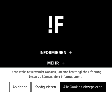
INFORMIEREN
MEHR
Diese Website verwendet Cookies, um eine bestmögliche Erfahrung
bieten zu können.
Mehr Informationen ...
© 2026 Wutscher Optik GmbH & Co KG. Alle Rechte vorbehalten.
Ablehnen
Konfigurieren
Alle Cookies akzeptieren