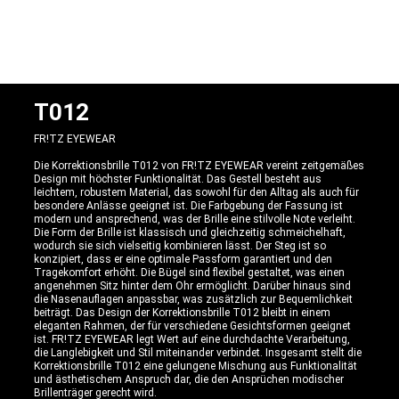
T012
FR!TZ EYEWEAR
Die Korrektionsbrille T012 von FR!TZ EYEWEAR vereint zeitgemäßes
Design mit höchster Funktionalität. Das Gestell besteht aus
leichtem, robustem Material, das sowohl für den Alltag als auch für
besondere Anlässe geeignet ist. Die Farbgebung der Fassung ist
modern und ansprechend, was der Brille eine stilvolle Note verleiht.
Die Form der Brille ist klassisch und gleichzeitig schmeichelhaft,
wodurch sie sich vielseitig kombinieren lässt. Der Steg ist so
konzipiert, dass er eine optimale Passform garantiert und den
Tragekomfort erhöht. Die Bügel sind flexibel gestaltet, was einen
angenehmen Sitz hinter dem Ohr ermöglicht. Darüber hinaus sind
die Nasenauflagen anpassbar, was zusätzlich zur Bequemlichkeit
beiträgt. Das Design der Korrektionsbrille T012 bleibt in einem
eleganten Rahmen, der für verschiedene Gesichtsformen geeignet
ist. FR!TZ EYEWEAR legt Wert auf eine durchdachte Verarbeitung,
die Langlebigkeit und Stil miteinander verbindet. Insgesamt stellt die
Korrektionsbrille T012 eine gelungene Mischung aus Funktionalität
und ästhetischem Anspruch dar, die den Ansprüchen modischer
Brillenträger gerecht wird.