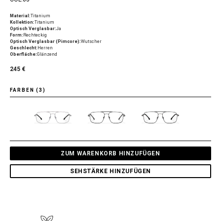
Material:
Titanium
Kollektion:
Titanium
Optisch Verglasbar:
Ja
Form:
Rechteckig
Optisch Verglasbar (Pimcore):
Wutscher
Geschlecht:
Herren
Oberfläche:
Glänzend
245 €
FARBEN (3)
ZUM WARENKORB HINZUFÜGEN
SEHSTÄRKE HINZUFÜGEN