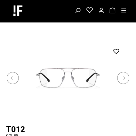
T012
COL.05