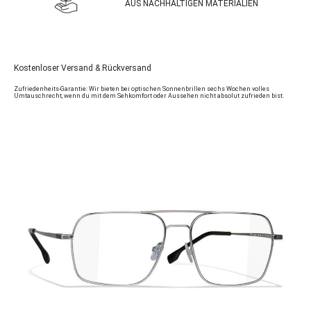
AUS NACHHALTIGEN MATERIALIEN
Kostenloser Versand & Rückversand
Zufriedenheits-Garantie: Wir bieten bei optischen Sonnenbrillen sechs Wochen volles
Umtauschrecht, wenn du mit dem Sehkomfort oder Aussehen nicht absolut zufrieden bist.