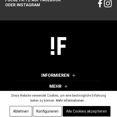
FOLGE FR!TZ AUF FACEBOOK
ODER INSTAGRAM
INFORMIEREN
MEHR
Diese Website verwendet Cookies, um eine bestmögliche Erfahrung
bieten zu können.
Mehr Informationen ...
© 2026 Wutscher Optik GmbH & Co KG. Alle Rechte vorbehalten.
Ablehnen
Konfigurieren
Alle Cookies akzeptieren