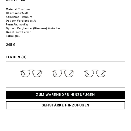
Material:
Titanium
Oberfläche:
Matt
Kollektion:
Titanium
Optisch Verglasbar:
Ja
Form:
Rechteckig
Optisch Verglasbar (Pimcore):
Wutscher
Geschlecht:
Herren
Farbe:
grau
245 €
FARBEN (3)
ZUM WARENKORB HINZUFÜGEN
SEHSTÄRKE HINZUFÜGEN