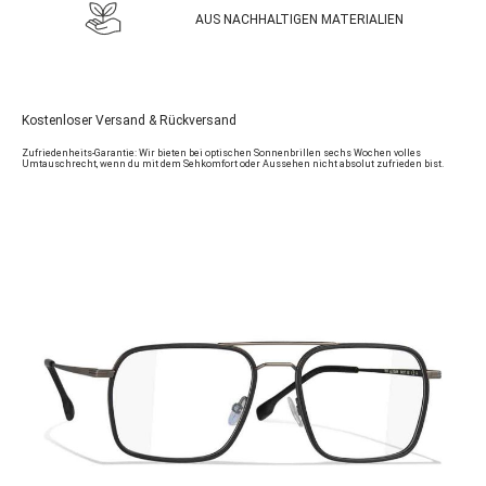
AUS NACHHALTIGEN MATERIALIEN
Kostenloser Versand & Rückversand
Zufriedenheits-Garantie: Wir bieten bei optischen Sonnenbrillen sechs Wochen volles
Umtauschrecht, wenn du mit dem Sehkomfort oder Aussehen nicht absolut zufrieden bist.