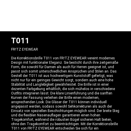
T011
FR!TZ EYEWEAR
Die Korrektionsbrille T011 von FR!TZ EYEWEAR vereint modernes
Design mit funktionaler Eleganz. Sie besticht durch ihre zeitgemäße
Form, die sowohl für Damen als auch für Herren geeignet ist, und
passt sich somit unterschiedlichen Ansprüchen und Stilen an. Das
Gestell der T011 ist aus hochwertigem Kunststoff gefertigt, was
nicht nur für ein geringes Gewicht sorgt, sondern auch eine hohe
Stabilität und Langlebigkeit gewährleistet. Die Brille ist in einer
dezenten Farbgebung erhältlich, die sich mühelos in verschiedene
Outfits integrieren lässt. Die klare Linienführung und die sanften
Kurven der Fassung verleihen der Brille einen modernen,
ansprechenden Look. Die Gläser der T011 können individuell
angepasst werden, sodass sowohl Sehkorrekturen als auch der
Einsatz von speziellen Beschichtungen möglich sind. Der breite Steg
und die flexiblen Nasenauflagen garantieren einen hohen
Tragekomfort, während die robusten Bügel sicheren Halt bieten,
ohne den Tragekomfort zu beeinträchtigen. Mit der Korrektionsbrille
T011 von FR!TZ EYEWEAR entscheiden Sie sich für ein