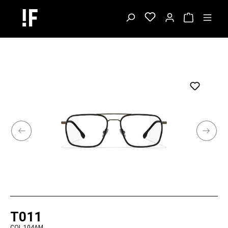
T011
COL.104AM