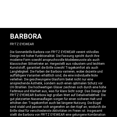
BARBORA
FR!TZ EYEWEAR
Die Sonnenbrille Barbora von FR!TZ EYEWEAR vereint stilvolles
Design mit hoher Funktionalität. Die Fassung spricht durch ihre
moderne Form sowohl anspruchsvolle Modebewusste als auch
klassischen Stilvertreter an. Hergestellt aus robustem und leichtem
Kunststoff, garantiert die Brille sowohl Tragekomfort als auch
Langlebigkeit. Die Farben der Barbora variieren, wobei dezente und
auffälligere Varianten erhältlich sind, die eine individuelle Note
verleihen. Die geschwungene Glasform bietet nicht nur eine
ansprechende Ästhetik, sondern auch einen optimalen Schutz vor
UV-Strahlen. Die hochwertigen Gläser zeichnen sich durch eine hohe
Farbtreue und Klarheit aus, was für klare Sicht sorgt. Das Design der
FR!TZ EYEWEAR Barbora legt großen Wert auf Detailverliebtheit. Die
gut platzierten Nasenauflagen sorgen für einen sicheren Halt und
erhöhen den Tragekomfort auch bei längerer Nutzung. Die Bügel
sind stabil und passen sich angenehm an den Kopf an, wodurch die
Brille ideal für verschiedenste Aktivitäten im Freien ist. Insgesamt
stellt die Barbora von FR!TZ EYEWEAR eine gelungene Kombination