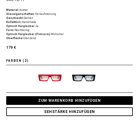
Material:
Acetat
Glaseigenschaften:
Verlaufstönung
Geschlecht:
Damen
Kollektion:
Handmade
Optisch Verglasbar:
Ja
Form:
Rechteckig
Optisch Verglasbar (Pimcore):
Wutscher
Oberfläche:
Glänzend
179 €
FARBEN (2)
ZUM WARENKORB HINZUFÜGEN
SEHSTÄRKE HINZUFÜGEN