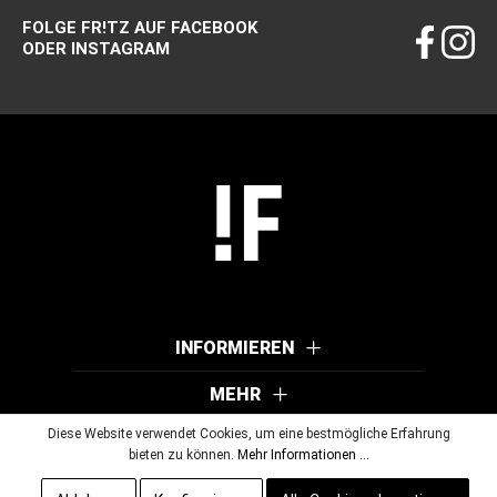
FOLGE FR!TZ AUF FACEBOOK
ODER INSTAGRAM
INFORMIEREN
MEHR
Diese Website verwendet Cookies, um eine bestmögliche Erfahrung
bieten zu können.
Mehr Informationen ...
© 2026 Wutscher Optik GmbH & Co KG. Alle Rechte vorbehalten.