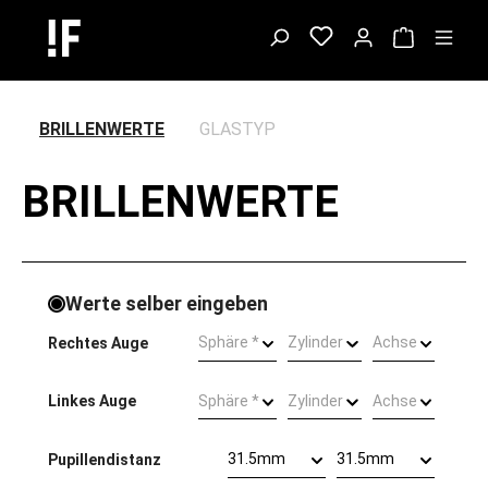
BRILLENWERTE
GLASTYP
BRILLENWERTE
Werte selber eingeben
Sphäre *
Zylinder
Achse
Rechtes Auge
Sphäre *
Zylinder
Achse
Linkes Auge
31.5mm
31.5mm
Pupillendistanz