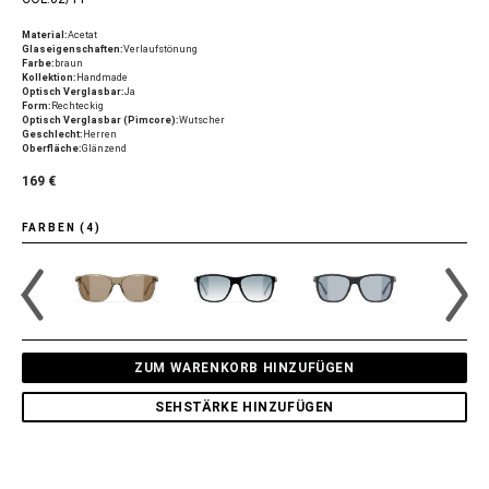
Material:
Acetat
Glaseigenschaften:
Verlaufstönung
Farbe:
braun
Kollektion:
Handmade
Optisch Verglasbar:
Ja
Form:
Rechteckig
Optisch Verglasbar (Pimcore):
Wutscher
Geschlecht:
Herren
Oberfläche:
Glänzend
169 €
FARBEN (4)
ZUM WARENKORB HINZUFÜGEN
SEHSTÄRKE HINZUFÜGEN