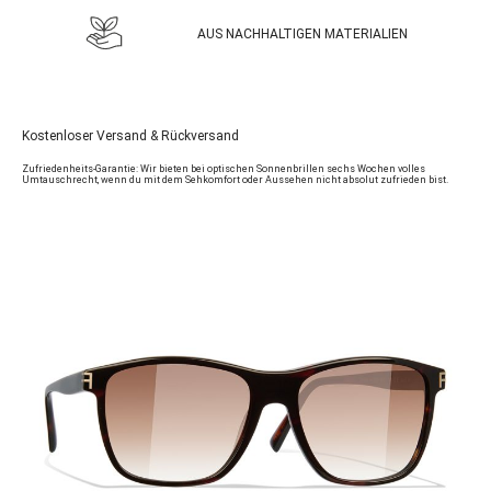
AUS NACHHALTIGEN MATERIALIEN
Kostenloser Versand & Rückversand
Zufriedenheits-Garantie: Wir bieten bei optischen Sonnenbrillen sechs Wochen volles
Umtauschrecht, wenn du mit dem Sehkomfort oder Aussehen nicht absolut zufrieden bist.