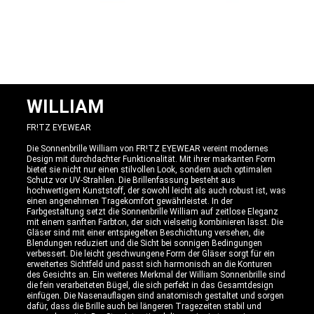
WILLIAM
FR!TZ EYEWEAR
Die Sonnenbrille William von FR!TZ EYEWEAR vereint modernes
Design mit durchdachter Funktionalität. Mit ihrer markanten Form
bietet sie nicht nur einen stilvollen Look, sondern auch optimalen
Schutz vor UV-Strahlen. Die Brillenfassung besteht aus
hochwertigem Kunststoff, der sowohl leicht als auch robust ist, was
einen angenehmen Tragekomfort gewährleistet. In der
Farbgestaltung setzt die Sonnenbrille William auf zeitlose Eleganz
mit einem sanften Farbton, der sich vielseitig kombinieren lässt. Die
Gläser sind mit einer entspiegelten Beschichtung versehen, die
Blendungen reduziert und die Sicht bei sonnigen Bedingungen
verbessert. Die leicht geschwungene Form der Gläser sorgt für ein
erweitertes Sichtfeld und passt sich harmonisch an die Konturen
des Gesichts an. Ein weiteres Merkmal der William Sonnenbrille sind
die fein verarbeiteten Bügel, die sich perfekt in das Gesamtdesign
einfügen. Die Nasenauflagen sind anatomisch gestaltet und sorgen
dafür, dass die Brille auch bei längeren Tragezeiten stabil und