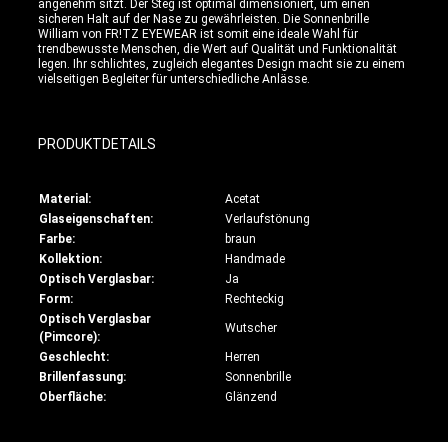
angenehm sitzt. Der Steg ist optimal dimensioniert, um einen
sicheren Halt auf der Nase zu gewährleisten. Die Sonnenbrille
William von FR!TZ EYEWEAR ist somit eine ideale Wahl für
trendbewusste Menschen, die Wert auf Qualität und Funktionalität
legen. Ihr schlichtes, zugleich elegantes Design macht sie zu einem
vielseitigen Begleiter für unterschiedliche Anlässe.
PRODUKTDETAILS
Material:
Acetat
Glaseigenschaften:
Verlaufstönung
Farbe:
braun
Kollektion:
Handmade
Optisch Verglasbar:
Ja
Form:
Rechteckig
Optisch Verglasbar
Wutscher
(Pimcore):
Geschlecht:
Herren
Brillenfassung:
Sonnenbrille
Oberfläche:
Glänzend