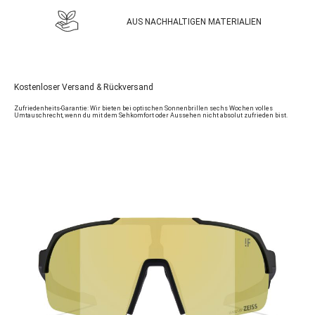
AUS NACHHALTIGEN MATERIALIEN
Kostenloser Versand & Rückversand
Zufriedenheits-Garantie: Wir bieten bei optischen Sonnenbrillen sechs Wochen volles
Umtauschrecht, wenn du mit dem Sehkomfort oder Aussehen nicht absolut zufrieden bist.