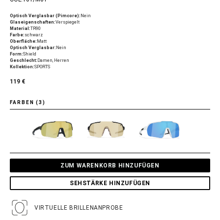
Optisch Verglasbar (Pimcore):
Nein
Glaseigenschaften:
Verspiegelt
Material:
TR90
Farbe:
schwarz
Oberfläche:
Matt
Optisch Verglasbar:
Nein
Form:
Shield
Geschlecht:
Damen, Herren
Kollektion:
SPORTS
119 €
FARBEN (3)
ZUM WARENKORB HINZUFÜGEN
SEHSTÄRKE HINZUFÜGEN
VIRTUELLE BRILLENANPROBE