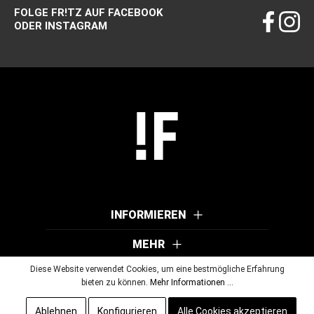
FOLGE FR!TZ AUF FACEBOOK
ODER INSTAGRAM
INFORMIEREN
MEHR
Diese Website verwendet Cookies, um eine bestmögliche Erfahrung
bieten zu können.
Mehr Informationen ...
© 2026 Wutscher Optik GmbH & Co KG. Alle Rechte vorbehalten.
Ablehnen
Konfigurieren
Alle Cookies akzeptieren