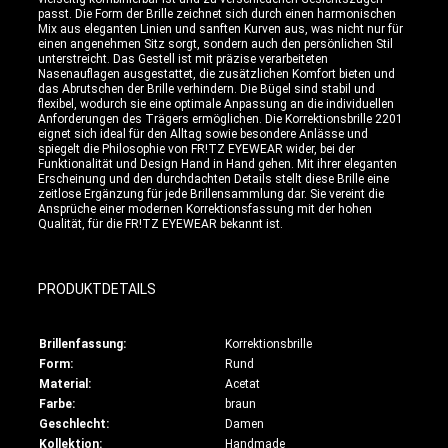
passt. Die Form der Brille zeichnet sich durch einen harmonischen
Mix aus eleganten Linien und sanften Kurven aus, was nicht nur für
einen angenehmen Sitz sorgt, sondern auch den persönlichen Stil
unterstreicht. Das Gestell ist mit präzise verarbeiteten
Nasenauflagen ausgestattet, die zusätzlichen Komfort bieten und
das Abrutschen der Brille verhindern. Die Bügel sind stabil und
flexibel, wodurch sie eine optimale Anpassung an die individuellen
Anforderungen des Trägers ermöglichen. Die Korrektionsbrille 2201
eignet sich ideal für den Alltag sowie besondere Anlässe und
spiegelt die Philosophie von FR!TZ EYEWEAR wider, bei der
Funktionalität und Design Hand in Hand gehen. Mit ihrer eleganten
Erscheinung und den durchdachten Details stellt diese Brille eine
zeitlose Ergänzung für jede Brillensammlung dar. Sie vereint die
Ansprüche einer modernen Korrektionsfassung mit der hohen
Qualität, für die FR!TZ EYEWEAR bekannt ist.
PRODUKTDETAILS
Brillenfassung:
Korrektionsbrille
Form:
Rund
Material:
Acetat
Farbe:
braun
Geschlecht:
Damen
Kollektion:
Handmade