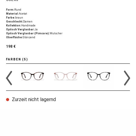
Form:
Rund
Material:
Acetat
Farbe:
braun
Geschlecht:
Damen
Kollektion:
Handmade
Optisch Verglasbar:
Ja
Optisch Verglasbar (Pimcore):
Wutscher
Oberfläche:
Glänzend
198 €
FARBEN (5)
Zurzeit nicht lagernd