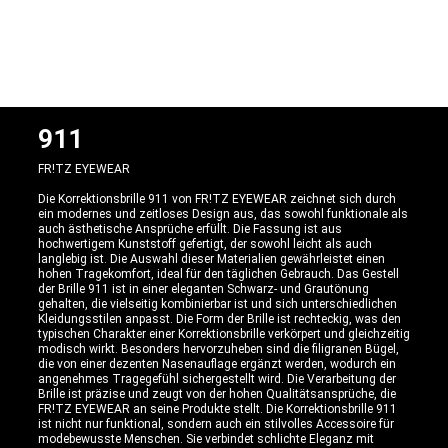
911
FR!TZ EYEWEAR
Die Korrektionsbrille 911 von FR!TZ EYEWEAR zeichnet sich durch
ein modernes und zeitloses Design aus, das sowohl funktionale als
auch ästhetische Ansprüche erfüllt. Die Fassung ist aus
hochwertigem Kunststoff gefertigt, der sowohl leicht als auch
langlebig ist. Die Auswahl dieser Materialien gewährleistet einen
hohen Tragekomfort, ideal für den täglichen Gebrauch. Das Gestell
der Brille 911 ist in einer eleganten Schwarz- und Grautönung
gehalten, die vielseitig kombinierbar ist und sich unterschiedlichen
Kleidungsstilen anpasst. Die Form der Brille ist rechteckig, was den
typischen Charakter einer Korrektionsbrille verkörpert und gleichzeitig
modisch wirkt. Besonders hervorzuheben sind die filigranen Bügel,
die von einer dezenten Nasenauflage ergänzt werden, wodurch ein
angenehmes Tragegefühl sichergestellt wird. Die Verarbeitung der
Brille ist präzise und zeugt von der hohen Qualitätsansprüche, die
FR!TZ EYEWEAR an seine Produkte stellt. Die Korrektionsbrille 911
ist nicht nur funktional, sondern auch ein stilvolles Accessoire für
modebewusste Menschen. Sie verbindet schlichte Eleganz mit