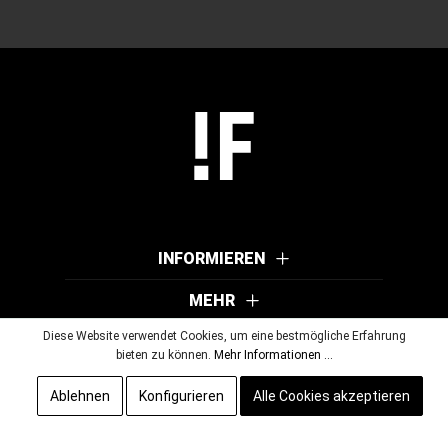
INFORMIEREN
MEHR
Diese Website verwendet Cookies, um eine bestmögliche Erfahrung
bieten zu können.
Mehr Informationen ...
© 2026 Wutscher Optik GmbH & Co KG. Alle Rechte vorbehalten.
Ablehnen
Konfigurieren
Alle Cookies akzeptieren