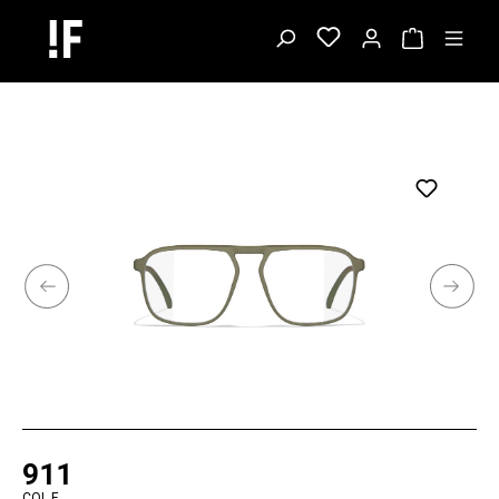
911
COL.F