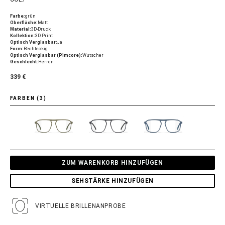
Farbe:
grün
Oberfläche:
Matt
Material:
3D-Druck
Kollektion:
3D Print
Optisch Verglasbar:
Ja
Form:
Rechteckig
Optisch Verglasbar (Pimcore):
Wutscher
Geschlecht:
Herren
339 €
FARBEN (3)
ZUM WARENKORB HINZUFÜGEN
SEHSTÄRKE HINZUFÜGEN
VIRTUELLE BRILLENANPROBE