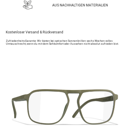
AUS NACHHALTIGEN MATERIALIEN
Kostenloser Versand & Rückversand
Zufriedenheits-Garantie: Wir bieten bei optischen Sonnenbrillen sechs Wochen volles
Umtauschrecht, wenn du mit dem Sehkomfort oder Aussehen nicht absolut zufrieden bist.