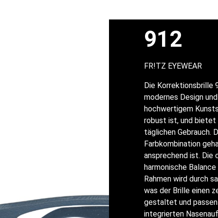
912
FR!TZ EYEWEAR
Die Korrektionsbrill
modernes Design und 
hochwertigem Kunstst
robust ist, und biete
täglichen Gebrauch. Da
Farbkombination gehal
ansprechend ist. Die 
harmonische Balance z
Rahmen wird durch san
was der Brille einen z
gestaltet und passen
integrierten Nasenauf