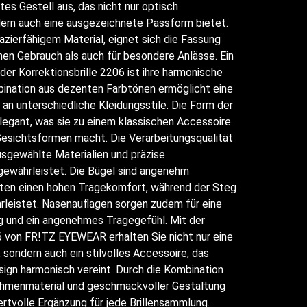
tes Gestell aus, das nicht nur optisch
dern auch eine ausgezeichnete Passform bietet.
azierfähigem Material, eignet sich die Fassung
hen Gebrauch als auch für besondere Anlässe. Ein
r Korrektionsbrille 2206 ist ihre harmonische
ination aus dezenten Farbtönen ermöglicht eine
 an unterschiedliche Kleidungsstile. Die Form der
 elegant, was sie zu einem klassischen Accessoire
Gesichtsformen macht. Die Verarbeitungsqualität
ausgewählte Materialien und präzise
gewährleistet. Die Bügel sind angenehm
ten einen hohen Tragekomfort, während der Steg
rleistet. Nasenauflagen sorgen zudem für eine
ng und ein angenehmes Tragegefühl. Mit der
6 von FR!TZ EYEWEAR erhalten Sie nicht nur eine
 sondern auch ein stilvolles Accessoire, das
sign harmonisch vereint. Durch die Kombination
hmenmaterial und geschmackvoller Gestaltung
wertvolle Ergänzung für jede Brillensammlung.