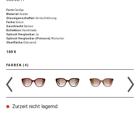
Form:
Cat-Eye
Material:
Acetat
Glaseigenschaften:
Verlaufstönung
Farbe:
braun
Geschlecht:
Damen
Kollektion:
Handmade
Optisch Verglasbar:
Ja
Optisch Verglasbar (Pimcore):
Wutscher
Oberfläche:
Glänzend
169 €
FARBEN (4)
Zurzeit nicht lagernd