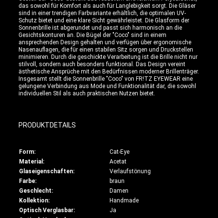
das sowohl für Komfort als auch für Langlebigkeit sorgt. Die Gläser
sind in einer trendigen Farbvariante erhältlich, die optimalen UV-
Schutz bietet und eine klare Sicht gewährleistet. Die Glasform der
Sonnenbrille ist abgerundet und passt sich harmonisch an die
Gesichtskonturen an. Die Bügel der "Coco" sind in einem
ansprechenden Design gehalten und verfügen über ergonomische
Nasenauflagen, die für einen stabilen Sitz sorgen und Druckstellen
minimieren. Durch die geschickte Verarbeitung ist die Brille nicht nur
stilvoll, sondern auch besonders funktional. Das Design vereint
ästhetische Ansprüche mit den Bedürfnissen moderner Brillenträger.
Insgesamt stellt die Sonnenbrille "Coco" von FR!TZ EYEWEAR eine
gelungene Verbindung aus Mode und Funktionalität dar, die sowohl
individuellen Stil als auch praktischen Nutzen bietet.
PRODUKTDETAILS
Form:
Cat-Eye
Material:
Acetat
Glaseigenschaften:
Verlaufstönung
Farbe:
braun
Geschlecht:
Damen
Kollektion:
Handmade
Optisch Verglasbar:
Ja