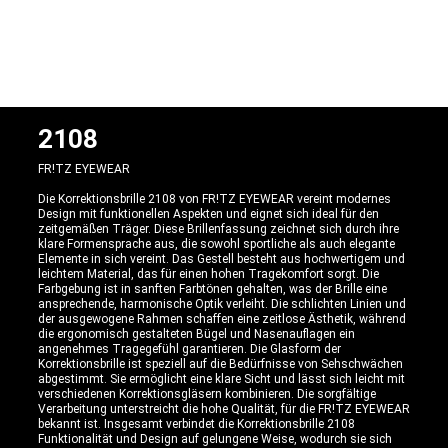
2108
FR!TZ EYEWEAR
Die Korrektionsbrille 2108 von FR!TZ EYEWEAR vereint modernes
Design mit funktionellen Aspekten und eignet sich ideal für den
zeitgemäßen Träger. Diese Brillenfassung zeichnet sich durch ihre
klare Formensprache aus, die sowohl sportliche als auch elegante
Elemente in sich vereint. Das Gestell besteht aus hochwertigem und
leichtem Material, das für einen hohen Tragekomfort sorgt. Die
Farbgebung ist in sanften Farbtönen gehalten, was der Brille eine
ansprechende, harmonische Optik verleiht. Die schlichten Linien und
der ausgewogene Rahmen schaffen eine zeitlose Ästhetik, während
die ergonomisch gestalteten Bügel und Nasenauflagen ein
angenehmes Tragegefühl garantieren. Die Glasform der
Korrektionsbrille ist speziell auf die Bedürfnisse von Sehschwächen
abgestimmt. Sie ermöglicht eine klare Sicht und lässt sich leicht mit
verschiedenen Korrektionsgläsern kombinieren. Die sorgfältige
Verarbeitung unterstreicht die hohe Qualität, für die FR!TZ EYEWEAR
bekannt ist. Insgesamt verbindet die Korrektionsbrille 2108
Funktionalität und Design auf gelungene Weise, wodurch sie sich