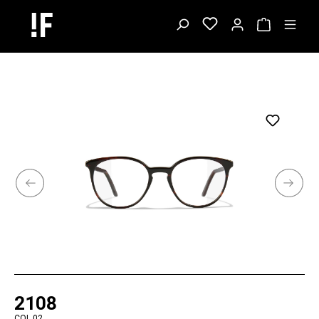
2108
COL.02