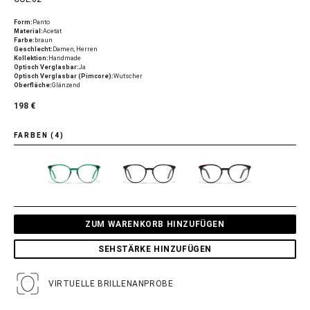
Form:
Panto
Material:
Acetat
Farbe:
braun
Geschlecht:
Damen, Herren
Kollektion:
Handmade
Optisch Verglasbar:
Ja
Optisch Verglasbar (Pimcore):
Wutscher
Oberfläche:
Glänzend
198 €
FARBEN (4)
ZUM WARENKORB HINZUFÜGEN
SEHSTÄRKE HINZUFÜGEN
VIRTUELLE BRILLENANPROBE