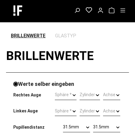
BRILLENWERTE
GLASTYP
BRILLENWERTE
Werte selber eingeben
Sphäre *
Zylinder
Achse
Rechtes Auge
Sphäre *
Zylinder
Achse
Linkes Auge
31.5mm
31.5mm
Pupillendistanz